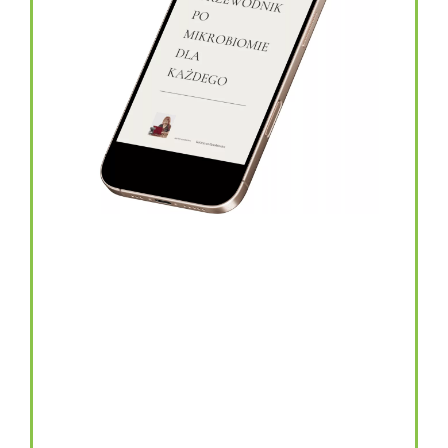
topinambur w kapsułkach
146.00
zł
TOPINAMBUR do codziennego