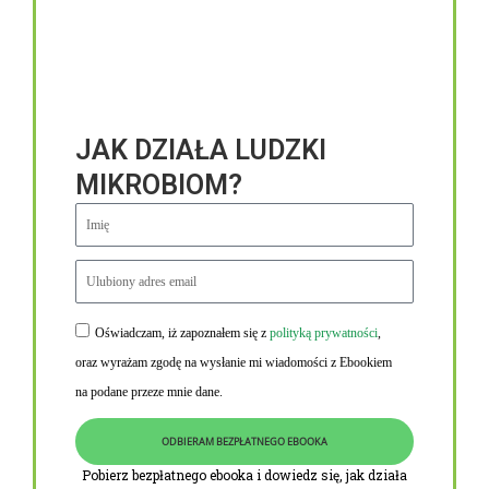
JAK DZIAŁA LUDZKI
MIKROBIOM?
Oświadczam, iż zapoznałem się z
polityką prywatności
,
Niezbędne linki
oraz wyrażam zgodę na wysłanie mi wiadomości z Ebookiem
Obowiązek informacyjny RODO
na podane przeze mnie dane.
Polityka Prywatności i Cookies
ODBIERAM BEZPŁATNEGO EBOOKA
O nas
Pobierz bezpłatnego ebooka i dowiedz się, jak działa
Kontakt