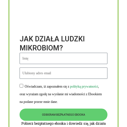
JAK DZIAŁA LUDZKI
MIKROBIOM?
Oświadczam, iż zapoznałem się z
polityką prywatności
,
Niezbędne linki
oraz wyrażam zgodę na wysłanie mi wiadomości z Ebookiem
Obowiązek informacyjny RODO
na podane przeze mnie dane.
Polityka Prywatności i Cookies
ODBIERAM BEZPŁATNEGO EBOOKA
O nas
Pobierz bezpłatnego ebooka i dowiedz się, jak działa
Kontakt