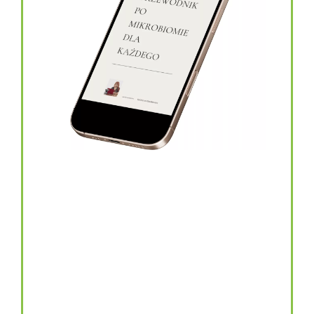
topinambur w kapsułkach
146.00
zł
TOPINAMBUR do codziennego