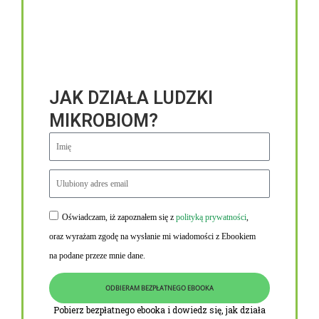
JAK DZIAŁA LUDZKI
MIKROBIOM?
Oświadczam, iż zapoznałem się z
polityką prywatności
,
Niezbędne linki
oraz wyrażam zgodę na wysłanie mi wiadomości z Ebookiem
Obowiązek informacyjny RODO
na podane przeze mnie dane.
Polityka Prywatności i Cookies
ODBIERAM BEZPŁATNEGO EBOOKA
O nas
Pobierz bezpłatnego ebooka i dowiedz się, jak działa
Kontakt