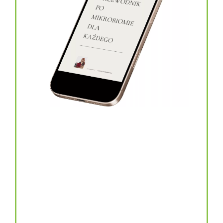
topinambur w kapsułkach
146.00
zł
TOPINAMBUR do codziennego