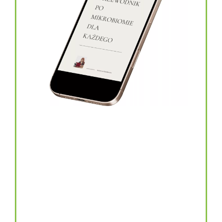
topinambur w kapsułkach
146.00
zł
TOPINAMBUR do codziennego