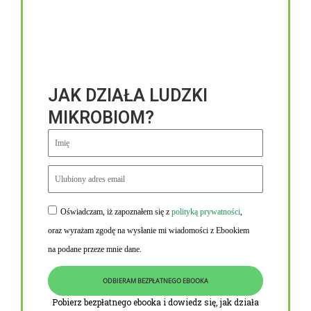
JAK DZIAŁA LUDZKI
MIKROBIOM?
Oświadczam, iż zapoznałem się z
polityką prywatności
,
Niezbędne linki
oraz wyrażam zgodę na wysłanie mi wiadomości z Ebookiem
Obowiązek informacyjny RODO
na podane przeze mnie dane.
Polityka Prywatności i Cookies
ODBIERAM BEZPŁATNEGO EBOOKA
O nas
Pobierz bezpłatnego ebooka i dowiedz się, jak działa
Kontakt