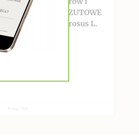
wzrost nowotworów i
PRZECIWPRZERZUTOWE
Helianthus Tuberosus L.
CZYTAJ DALEJ >>
30 maja, 2024