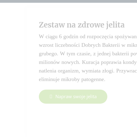
Zestaw na zdrowe jelita
W ciągu 6 godzin od rozpoczęcia spożywani
wzrost liczebności Dobrych Bakterii w mik
grubego. W tym czasie, z jednej bakterii p
milionów nowych. Kuracja poprawia kondycj
natlenia organizm, wymiata złogi. Przywra
eliminuje mikroby patogenne.
Napraw swoje jelita