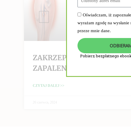
Oświadczam, iż zapoznał
wyrażam zgodę na wysłanie
przeze mnie dane.
ODBIERAM
ZAKRZEPICA /
Pobierz bezpłatnego ebook
ZAPALENIE ŻYŁ
CZYTAJ DALEJ >>
26 czerwca, 2024