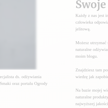
Swoje 
Każdy z nas jest
człowieka odpowia
jelitową.
Możesz utrzymać 
naturalne odżywia
moim blogu.
Znajdziesz tam por
wiedzę jak zapobie
cjalista ds. odżywiania
Smaki oraz portalu Ogrody
Na bazie mojej wi
naturalne produkt
najwyższej jakośc