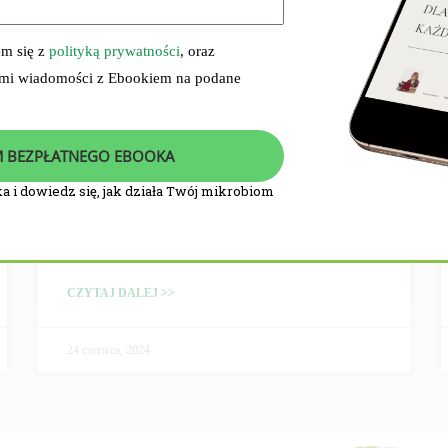
em się z
polityką prywatności
, oraz
 mi wiadomości z Ebookiem na podane
 BEZPŁATNEGO EBOOKA
a i dowiedz się, jak działa Twój mikrobiom
PRZEBIEG I WYNIKI
BADANIA KLINICZNEGO
CZYTAJ DALEJ >>
24 czerwca, 2024