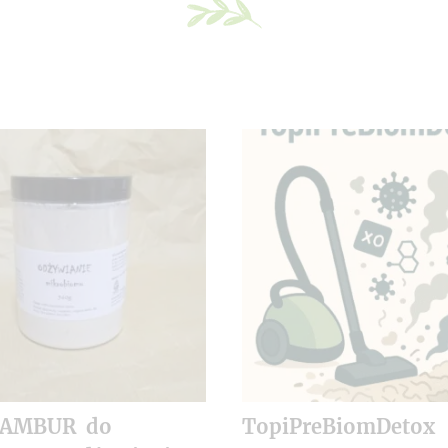
NAMBUR do
TopiPreBiomDetox