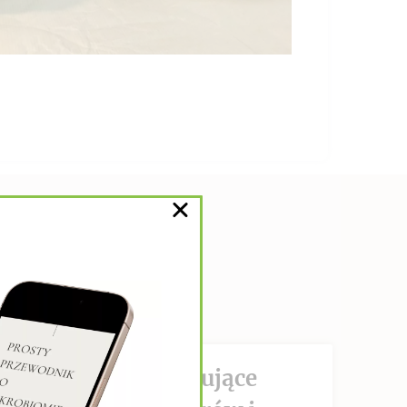
DZIAŁANIE hamujące