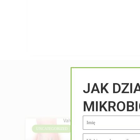
JAK DZI
MIKROB
UNCATEGORIZED