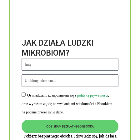
JAK DZIAŁA LUDZKI
MIKROBIOM?
Oświadczam, iż zapoznałem się z
polityką prywatności
,
Niezbędne linki
oraz wyrażam zgodę na wysłanie mi wiadomości z Ebookiem
Obowiązek informacyjny RODO
na podane przeze mnie dane.
Polityka Prywatności i Cookies
ODBIERAM BEZPŁATNEGO EBOOKA
O nas
Pobierz bezpłatnego ebooka i dowiedz się, jak działa
Kontakt