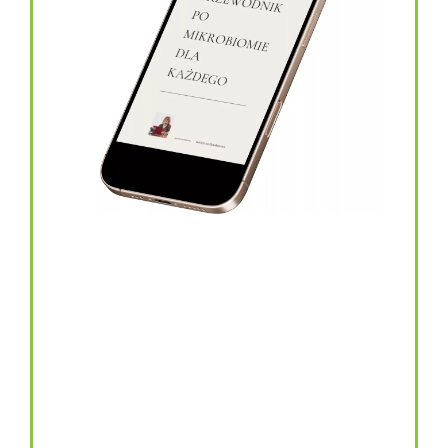
topinambur w kapsułkach
146.00
zł
TOPINAMBUR do codziennego