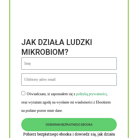
JAK DZIAŁA LUDZKI
MIKROBIOM?
Oświadczam, iż zapoznałem się z
polityką prywatności
,
Niezbędne linki
oraz wyrażam zgodę na wysłanie mi wiadomości z Ebookiem
Obowiązek informacyjny RODO
na podane przeze mnie dane.
Polityka Prywatności i Cookies
ODBIERAM BEZPŁATNEGO EBOOKA
O nas
Pobierz bezpłatnego ebooka i dowiedz się, jak działa
Kontakt