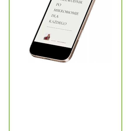
topinambur w kapsułkach
146.00
zł
TOPINAMBUR do codziennego