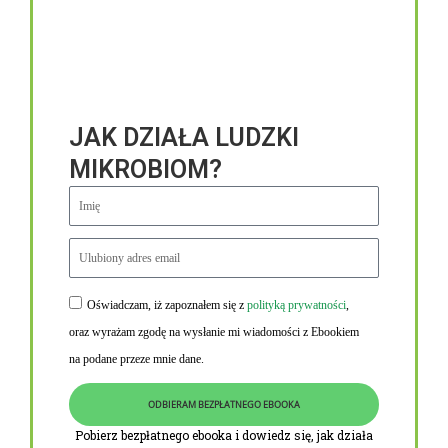
JAK DZIAŁA LUDZKI
MIKROBIOM?
Oświadczam, iż zapoznałem się z
polityką prywatności
,
Niezbędne linki
oraz wyrażam zgodę na wysłanie mi wiadomości z Ebookiem
Obowiązek informacyjny RODO
na podane przeze mnie dane.
Polityka Prywatności i Cookies
ODBIERAM BEZPŁATNEGO EBOOKA
O nas
Pobierz bezpłatnego ebooka i dowiedz się, jak działa
Kontakt