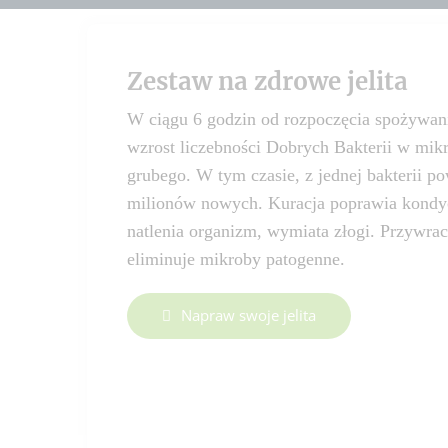
Zestaw na zdrowe jelita
W ciągu 6 godzin od rozpoczęcia spożywani
wzrost liczebności Dobrych Bakterii w mik
grubego. W tym czasie, z jednej bakterii p
milionów nowych. Kuracja poprawia kondycj
natlenia organizm, wymiata złogi. Przywra
eliminuje mikroby patogenne.
Napraw swoje jelita