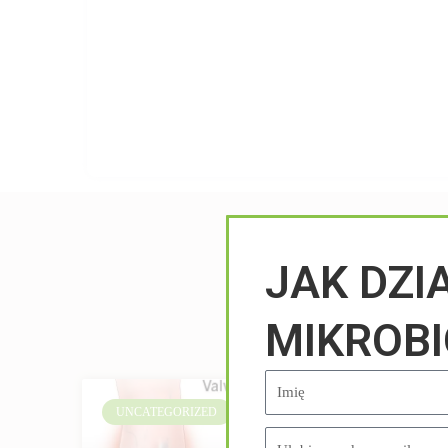
JAK DZI
MIKROB
UNCATEGORIZED