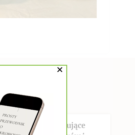
DZIAŁANIE hamujące