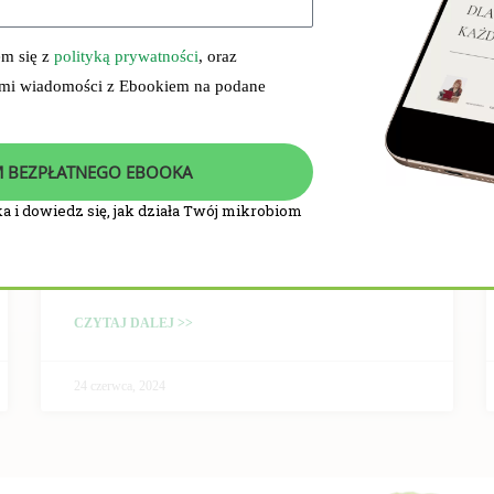
em się z
polityką prywatności
, oraz
 mi wiadomości z Ebookiem na podane
 BEZPŁATNEGO EBOOKA
a i dowiedz się, jak działa Twój mikrobiom
PRZEBIEG I WYNIKI
BADANIA KLINICZNEGO
CZYTAJ DALEJ >>
24 czerwca, 2024