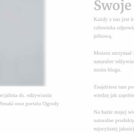
Swoje 
Każdy z nas jest
człowieka odpowia
jelitową.
Możesz utrzymać 
naturalne odżywia
moim blogu.
Znajdziesz tam por
wiedzę jak zapobie
cjalista ds. odżywiania
Smaki oraz portalu Ogrody
Na bazie mojej wi
naturalne produkt
najwyższej jakośc