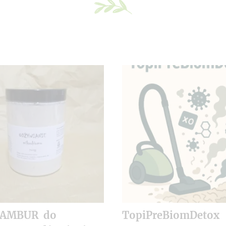
NAMBUR do
TopiPreBiomDetox