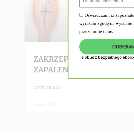
Oświadczam, iż zapoznał
wyrażam zgodę na wysłanie
przeze mnie dane.
ODBIERAM
ZAKRZEPICA /
Pobierz bezpłatnego ebook
ZAPALENIE ŻYŁ
CZYTAJ DALEJ >>
26 czerwca, 2024