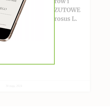
wzrost nowotworów i
PRZECIWPRZERZUTOWE
Helianthus Tuberosus L.
CZYTAJ DALEJ >>
30 maja, 2024