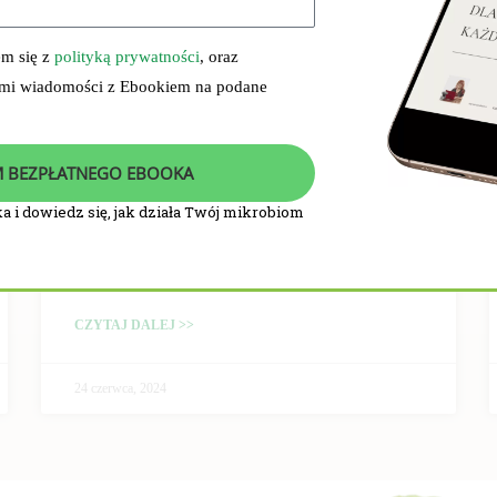
em się z
polityką prywatności
, oraz
 mi wiadomości z Ebookiem na podane
 BEZPŁATNEGO EBOOKA
a i dowiedz się, jak działa Twój mikrobiom
PRZEBIEG I WYNIKI
BADANIA KLINICZNEGO
CZYTAJ DALEJ >>
24 czerwca, 2024