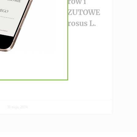
wzrost nowotworów i
PRZECIWPRZERZUTOWE
Helianthus Tuberosus L.
CZYTAJ DALEJ >>
30 maja, 2024