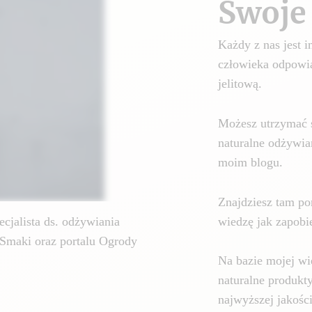
Swoje 
Każdy z nas jest
człowieka odpowia
jelitową.
Możesz utrzymać 
naturalne odżywia
moim blogu.
Znajdziesz tam por
wiedzę jak zapobie
cjalista ds. odżywiania
Smaki oraz portalu Ogrody
Na bazie mojej wi
naturalne produkt
najwyższej jakośc