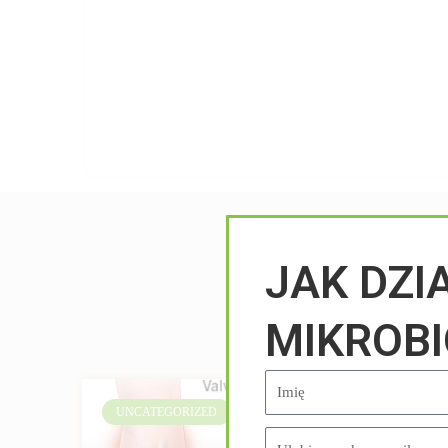
JAK DZI
MIKROB
UNCATEGORIZED