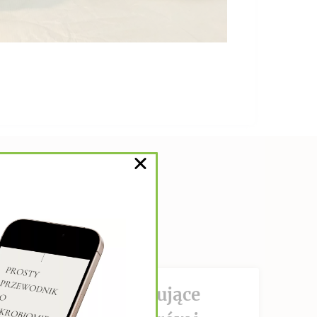
DZIAŁANIE hamujące