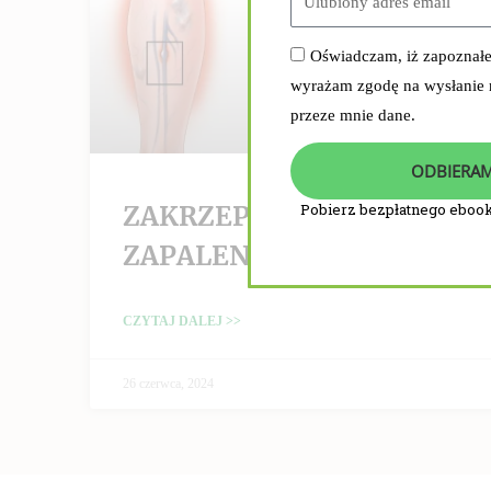
Oświadczam, iż zapoznał
wyrażam zgodę na wysłanie
przeze mnie dane.
ODBIERAM
ZAKRZEPICA /
Pobierz bezpłatnego ebook
ZAPALENIE ŻYŁ
CZYTAJ DALEJ >>
26 czerwca, 2024