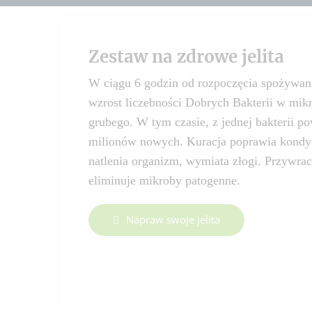
Zestaw na zdrowe jelita
W ciągu 6 godzin od rozpoczęcia spożywani
wzrost liczebności Dobrych Bakterii w mik
grubego. W tym czasie, z jednej bakterii p
milionów nowych. Kuracja poprawia kondycj
natlenia organizm, wymiata złogi. Przywra
eliminuje mikroby patogenne.
Napraw swoje jelita