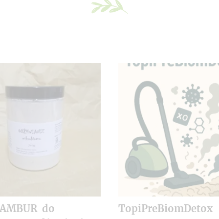
NAMBUR do
TopiPreBiomDetox