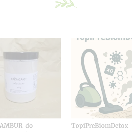
NAMBUR do
TopiPreBiomDetox