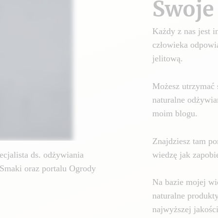
Swoje 
Każdy z nas jest
człowieka odpowia
jelitową.
Możesz utrzymać 
naturalne odżywia
moim blogu.
Znajdziesz tam por
wiedzę jak zapobie
cjalista ds. odżywiania
Smaki oraz portalu Ogrody
Na bazie mojej wi
naturalne produkt
najwyższej jakośc