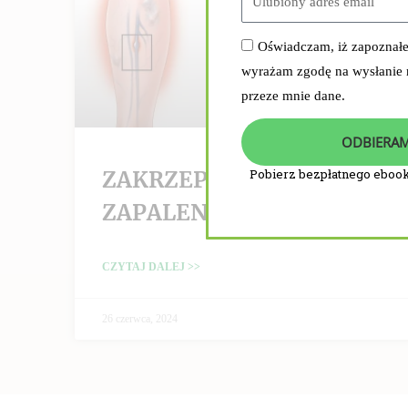
Oświadczam, iż zapoznał
wyrażam zgodę na wysłanie
przeze mnie dane.
ODBIERAM
ZAKRZEPICA /
Pobierz bezpłatnego ebook
ZAPALENIE ŻYŁ
CZYTAJ DALEJ >>
26 czerwca, 2024