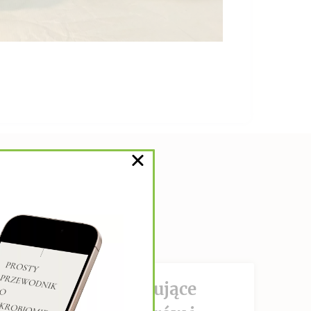
DZIAŁANIE hamujące