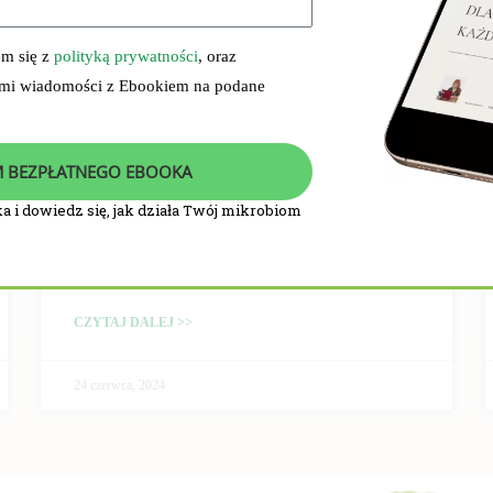
em się z
polityką prywatności
, oraz
 mi wiadomości z Ebookiem na podane
 BEZPŁATNEGO EBOOKA
a i dowiedz się, jak działa Twój mikrobiom
PRZEBIEG I WYNIKI
BADANIA KLINICZNEGO
CZYTAJ DALEJ >>
24 czerwca, 2024