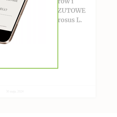
wzrost nowotworów i
PRZECIWPRZERZUTOWE
Helianthus Tuberosus L.
CZYTAJ DALEJ >>
30 maja, 2024