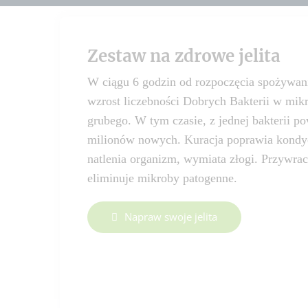
Zestaw na zdrowe jelita
W ciągu 6 godzin od rozpoczęcia spożywani
wzrost liczebności Dobrych Bakterii w mik
grubego. W tym czasie, z jednej bakterii p
milionów nowych. Kuracja poprawia kondycj
natlenia organizm, wymiata złogi. Przywra
eliminuje mikroby patogenne.
Napraw swoje jelita