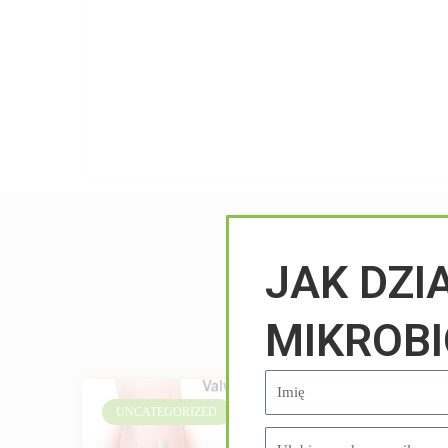
JAK DZI
MIKROB
UNCATEGORIZED