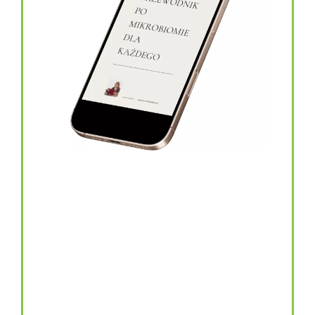
topinambur w kapsułkach
146.00
zł
TOPINAMBUR do codziennego