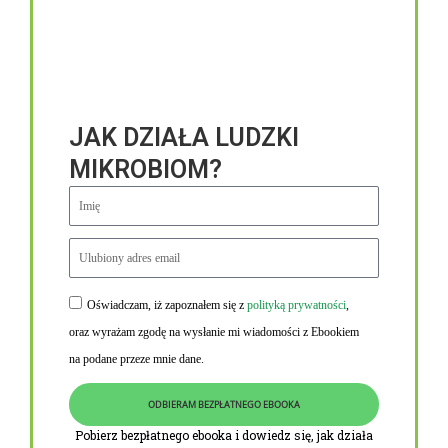
JAK DZIAŁA LUDZKI
MIKROBIOM?
Oświadczam, iż zapoznałem się z
polityką prywatności
,
Niezbędne linki
oraz wyrażam zgodę na wysłanie mi wiadomości z Ebookiem
Obowiązek informacyjny RODO
na podane przeze mnie dane.
Polityka Prywatności i Cookies
ODBIERAM BEZPŁATNEGO EBOOKA
O nas
Pobierz bezpłatnego ebooka i dowiedz się, jak działa
Kontakt