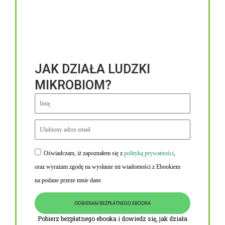
JAK DZIAŁA LUDZKI
MIKROBIOM?
Oświadczam, iż zapoznałem się z
polityką prywatności
,
Niezbędne linki
oraz wyrażam zgodę na wysłanie mi wiadomości z Ebookiem
Obowiązek informacyjny RODO
na podane przeze mnie dane.
Polityka Prywatności i Cookies
ODBIERAM BEZPŁATNEGO EBOOKA
O nas
Pobierz bezpłatnego ebooka i dowiedz się, jak działa
Kontakt