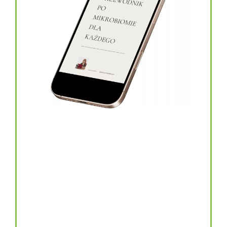
topinambur w kapsułkach
146.00
zł
TOPINAMBUR do codziennego