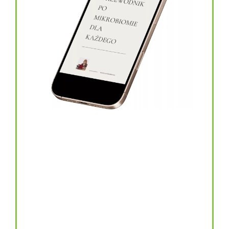
topinambur w kapsułkach
146.00
zł
TOPINAMBUR do codziennego