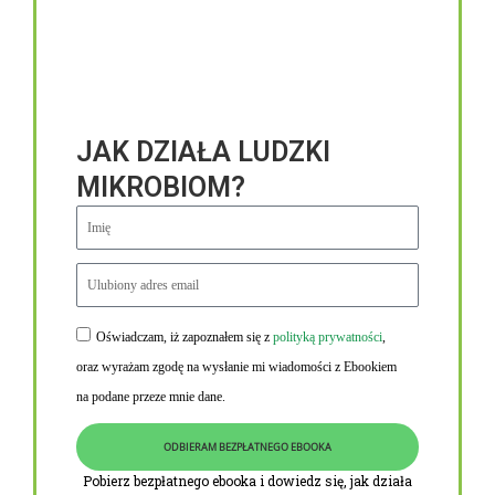
JAK DZIAŁA LUDZKI
MIKROBIOM?
Oświadczam, iż zapoznałem się z
polityką prywatności
,
Niezbędne linki
oraz wyrażam zgodę na wysłanie mi wiadomości z Ebookiem
Obowiązek informacyjny RODO
na podane przeze mnie dane.
Polityka Prywatności i Cookies
ODBIERAM BEZPŁATNEGO EBOOKA
O nas
Pobierz bezpłatnego ebooka i dowiedz się, jak działa
Kontakt