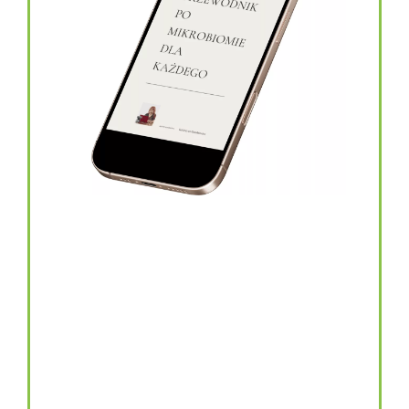
topinambur w kapsułkach
146.00
zł
TOPINAMBUR do codziennego