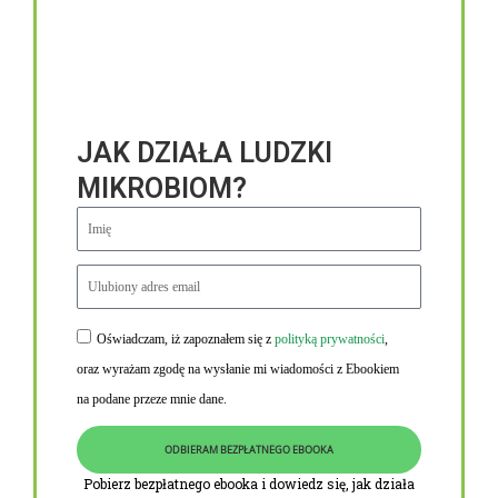
JAK DZIAŁA LUDZKI
MIKROBIOM?
Oświadczam, iż zapoznałem się z
polityką prywatności
,
Niezbędne linki
oraz wyrażam zgodę na wysłanie mi wiadomości z Ebookiem
Obowiązek informacyjny RODO
na podane przeze mnie dane.
Polityka Prywatności i Cookies
ODBIERAM BEZPŁATNEGO EBOOKA
O nas
Pobierz bezpłatnego ebooka i dowiedz się, jak działa
Kontakt