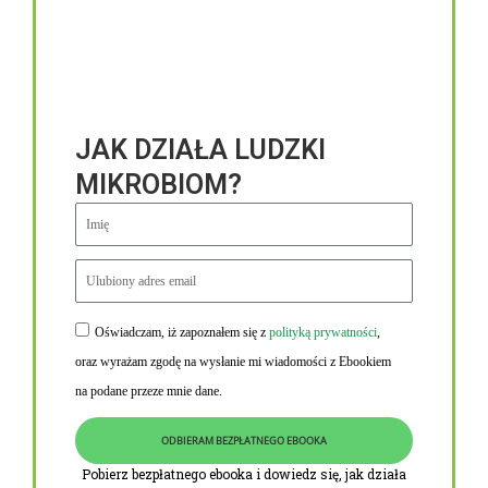
JAK DZIAŁA LUDZKI
MIKROBIOM?
Oświadczam, iż zapoznałem się z
polityką prywatności
,
Niezbędne linki
oraz wyrażam zgodę na wysłanie mi wiadomości z Ebookiem
Obowiązek informacyjny RODO
na podane przeze mnie dane.
Polityka Prywatności i Cookies
ODBIERAM BEZPŁATNEGO EBOOKA
O nas
Pobierz bezpłatnego ebooka i dowiedz się, jak działa
Kontakt