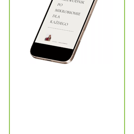
topinambur w kapsułkach
146.00
zł
TOPINAMBUR do codziennego