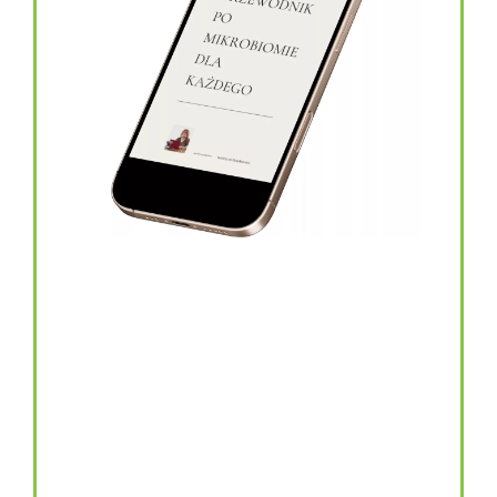
topinambur w kapsułkach
146.00
zł
TOPINAMBUR do codziennego