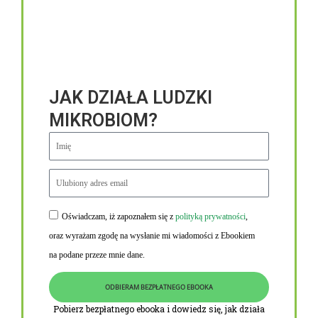
JAK DZIAŁA LUDZKI
MIKROBIOM?
Oświadczam, iż zapoznałem się z
polityką prywatności
,
Niezbędne linki
oraz wyrażam zgodę na wysłanie mi wiadomości z Ebookiem
Obowiązek informacyjny RODO
na podane przeze mnie dane.
Polityka Prywatności i Cookies
ODBIERAM BEZPŁATNEGO EBOOKA
O nas
Pobierz bezpłatnego ebooka i dowiedz się, jak działa
Kontakt