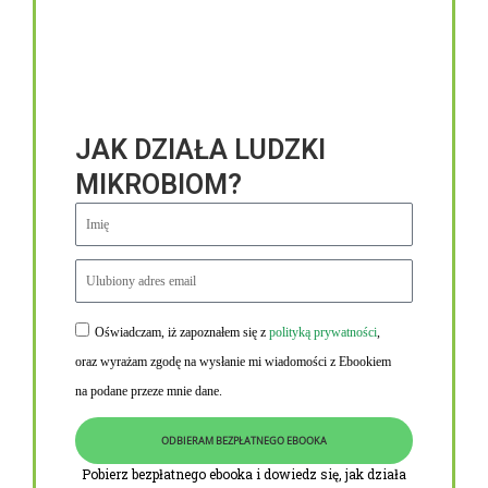
JAK DZIAŁA LUDZKI
MIKROBIOM?
Oświadczam, iż zapoznałem się z
polityką prywatności
,
Niezbędne linki
oraz wyrażam zgodę na wysłanie mi wiadomości z Ebookiem
Obowiązek informacyjny RODO
na podane przeze mnie dane.
Polityka Prywatności i Cookies
ODBIERAM BEZPŁATNEGO EBOOKA
O nas
Pobierz bezpłatnego ebooka i dowiedz się, jak działa
Kontakt