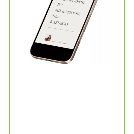
topinambur w kapsułkach
146.00
zł
TOPINAMBUR do codziennego