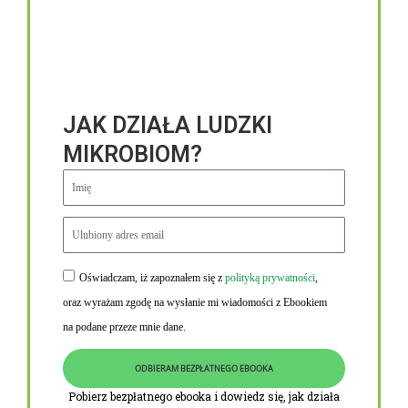
JAK DZIAŁA LUDZKI
MIKROBIOM?
Oświadczam, iż zapoznałem się z
polityką prywatności
,
Niezbędne linki
oraz wyrażam zgodę na wysłanie mi wiadomości z Ebookiem
Obowiązek informacyjny RODO
na podane przeze mnie dane.
Polityka Prywatności i Cookies
ODBIERAM BEZPŁATNEGO EBOOKA
O nas
Pobierz bezpłatnego ebooka i dowiedz się, jak działa
Kontakt