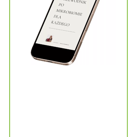
topinambur w kapsułkach
146.00
zł
TOPINAMBUR do codziennego