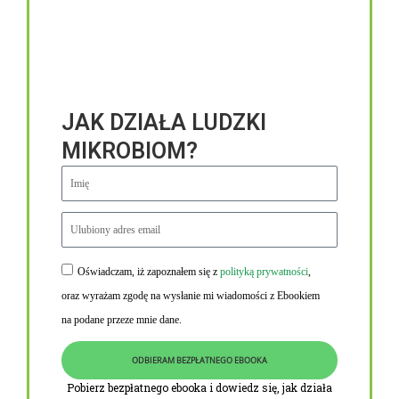
JAK DZIAŁA LUDZKI
MIKROBIOM?
Oświadczam, iż zapoznałem się z
polityką prywatności
,
Niezbędne linki
oraz wyrażam zgodę na wysłanie mi wiadomości z Ebookiem
Obowiązek informacyjny RODO
na podane przeze mnie dane.
Polityka Prywatności i Cookies
ODBIERAM BEZPŁATNEGO EBOOKA
O nas
Pobierz bezpłatnego ebooka i dowiedz się, jak działa
Kontakt