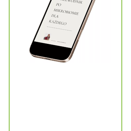
topinambur w kapsułkach
146.00
zł
TOPINAMBUR do codziennego