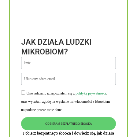
JAK DZIAŁA LUDZKI
MIKROBIOM?
Oświadczam, iż zapoznałem się z
polityką prywatności
,
Niezbędne linki
oraz wyrażam zgodę na wysłanie mi wiadomości z Ebookiem
Obowiązek informacyjny RODO
na podane przeze mnie dane.
Polityka Prywatności i Cookies
ODBIERAM BEZPŁATNEGO EBOOKA
O nas
Pobierz bezpłatnego ebooka i dowiedz się, jak działa
Kontakt