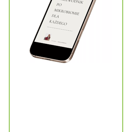
topinambur w kapsułkach
146.00
zł
TOPINAMBUR do codziennego