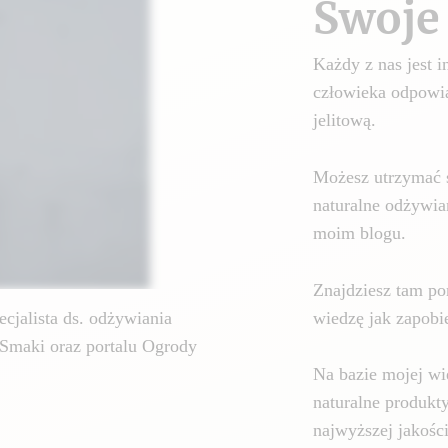
Swoje 
Każdy z nas jest
człowieka odpowia
jelitową.
Możesz utrzymać 
naturalne odżywia
moim blogu.
Znajdziesz tam por
wiedzę jak zapobie
cjalista ds. odżywiania
Smaki oraz portalu Ogrody
Na bazie mojej wi
naturalne produkt
najwyższej jakośc