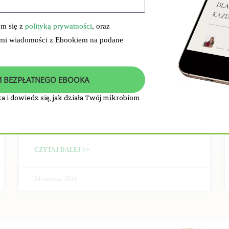
em się z
polityką prywatności
, oraz
 mi wiadomości z Ebookiem na podane
 BEZPŁATNEGO EBOOKA
a i dowiedz się, jak działa Twój mikrobiom
PRZEBIEG I WYNIKI
BADANIA KLINICZNEGO
CZYTAJ DALEJ >>
24 czerwca, 2024