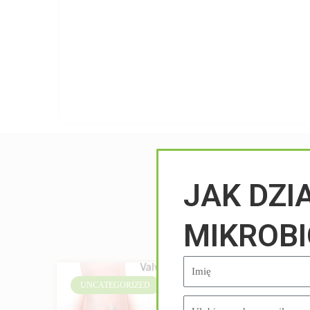
JAK DZI
MIKROB
UNCATEGORIZED