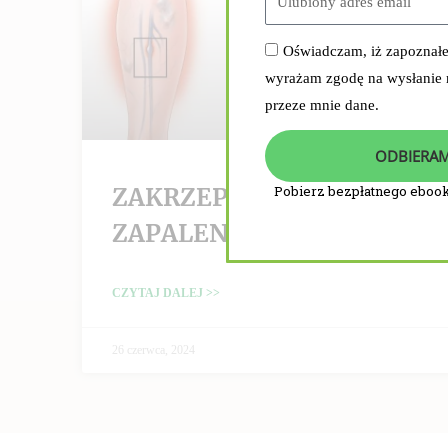
Oświadczam, iż zapoznał
wyrażam zgodę na wysłanie
przeze mnie dane.
ODBIERAM
ZAKRZEPICA /
Pobierz bezpłatnego ebook
ZAPALENIE ŻYŁ
CZYTAJ DALEJ >>
26 czerwca, 2024