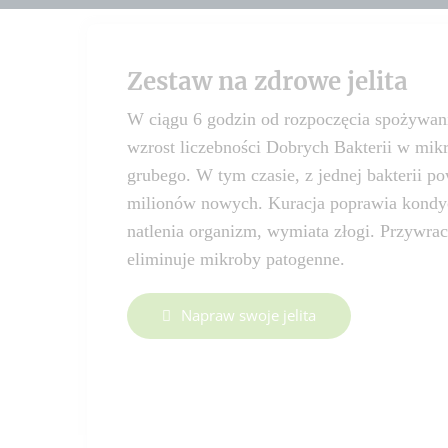
Zestaw na zdrowe jelita
W ciągu 6 godzin od rozpoczęcia spożywani
wzrost liczebności Dobrych Bakterii w mik
grubego. W tym czasie, z jednej bakterii p
milionów nowych. Kuracja poprawia kondycj
natlenia organizm, wymiata złogi. Przywra
eliminuje mikroby patogenne.
Napraw swoje jelita