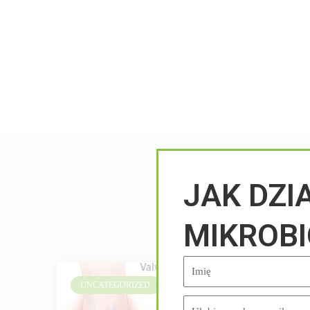
JAK DZI
MIKROB
UNCATEGORIZED