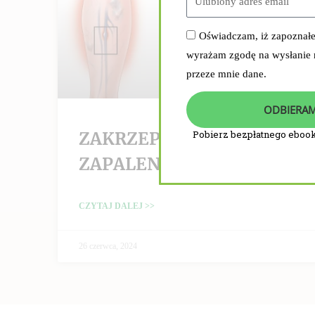
Oświadczam, iż zapoznał
wyrażam zgodę na wysłanie
przeze mnie dane.
ODBIERAM
ZAKRZEPICA /
Pobierz bezpłatnego ebook
ZAPALENIE ŻYŁ
CZYTAJ DALEJ >>
26 czerwca, 2024