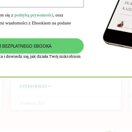
em się z
polityką prywatności
, oraz
 mi wiadomości z Ebookiem na podane
 BEZPŁATNEGO EBOOKA
a i dowiedz się, jak działa Twój mikrobiom
PRZEBIEG I WYNIKI
BADANIA KLINICZNEGO
CZYTAJ DALEJ >>
24 czerwca, 2024