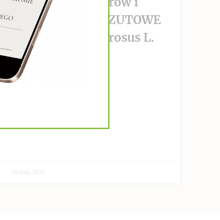
wzrost nowotworów i
PRZECIWPRZERZUTOWE
Helianthus Tuberosus L.
CZYTAJ DALEJ >>
30 maja, 2024