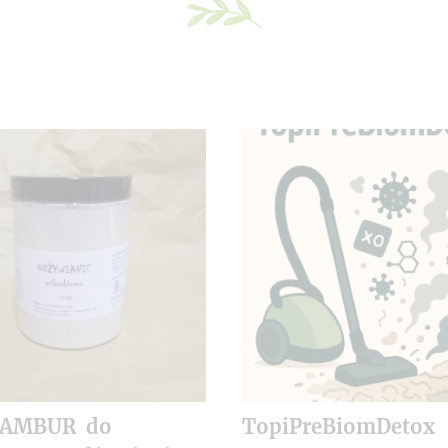
NAMBUR do
TopiPreBiomDetox