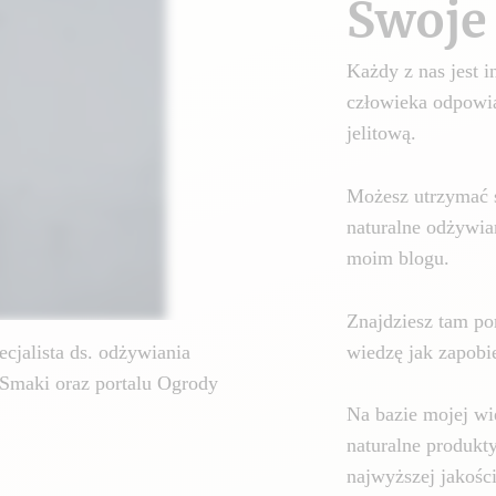
Swoje 
Każdy z nas jest
człowieka odpowia
jelitową.
Możesz utrzymać 
naturalne odżywia
moim blogu.
Znajdziesz tam por
wiedzę jak zapobie
cjalista ds. odżywiania
Smaki oraz portalu Ogrody
Na bazie mojej wi
naturalne produkt
najwyższej jakośc