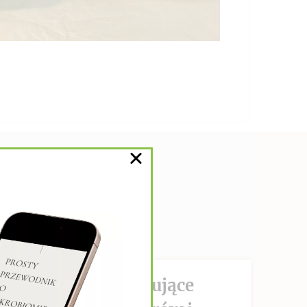
DZIAŁANIE hamujące