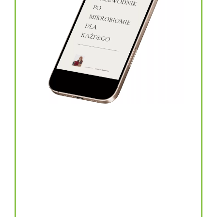
topinambur w kapsułkach
146.00
zł
TOPINAMBUR do codziennego