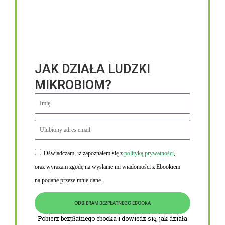
JAK DZIAŁA LUDZKI
MIKROBIOM?
Oświadczam, iż zapoznałem się z
polityką prywatności
,
Niezbędne linki
oraz wyrażam zgodę na wysłanie mi wiadomości z Ebookiem
Obowiązek informacyjny RODO
na podane przeze mnie dane.
Polityka Prywatności i Cookies
ODBIERAM BEZPŁATNEGO EBOOKA
O nas
Pobierz bezpłatnego ebooka i dowiedz się, jak działa
Kontakt