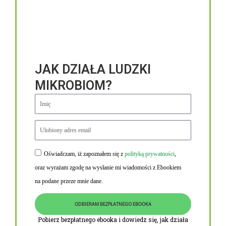
JAK DZIAŁA LUDZKI
MIKROBIOM?
Oświadczam, iż zapoznałem się z
polityką prywatności
,
Niezbędne linki
oraz wyrażam zgodę na wysłanie mi wiadomości z Ebookiem
Obowiązek informacyjny RODO
na podane przeze mnie dane.
Polityka Prywatności i Cookies
ODBIERAM BEZPŁATNEGO EBOOKA
O nas
Pobierz bezpłatnego ebooka i dowiedz się, jak działa
Kontakt