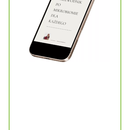
topinambur w kapsułkach
146.00
zł
TOPINAMBUR do codziennego