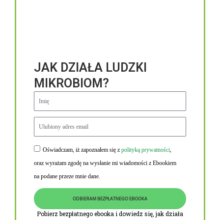
JAK DZIAŁA LUDZKI
MIKROBIOM?
Oświadczam, iż zapoznałem się z
polityką prywatności
,
Niezbędne linki
oraz wyrażam zgodę na wysłanie mi wiadomości z Ebookiem
Obowiązek informacyjny RODO
na podane przeze mnie dane.
Polityka Prywatności i Cookies
ODBIERAM BEZPŁATNEGO EBOOKA
O nas
Pobierz bezpłatnego ebooka i dowiedz się, jak działa
Kontakt