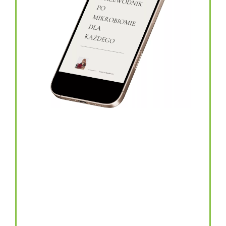
topinambur w kapsułkach
146.00
zł
TOPINAMBUR do codziennego