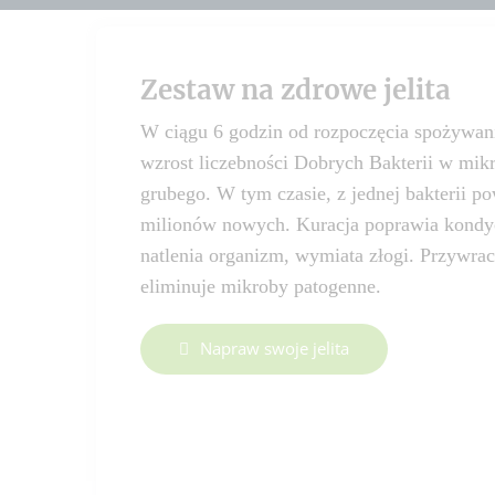
Zestaw na zdrowe jelita
W ciągu 6 godzin od rozpoczęcia spożywani
wzrost liczebności Dobrych Bakterii w mik
grubego. W tym czasie, z jednej bakterii p
milionów nowych. Kuracja poprawia kondycj
natlenia organizm, wymiata złogi. Przywra
eliminuje mikroby patogenne.
Napraw swoje jelita