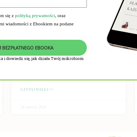
em się z
polityką prywatności
, oraz
 mi wiadomości z Ebookiem na podane
 BEZPŁATNEGO EBOOKA
a i dowiedz się, jak działa Twój mikrobiom
PRZEBIEG I WYNIKI
BADANIA KLINICZNEGO
CZYTAJ DALEJ >>
24 czerwca, 2024