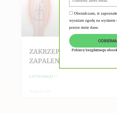
Oświadczam, iż zapoznał
wyrażam zgodę na wysłanie
przeze mnie dane.
ODBIERAM
ZAKRZEPICA /
Pobierz bezpłatnego ebook
ZAPALENIE ŻYŁ
CZYTAJ DALEJ >>
26 czerwca, 2024