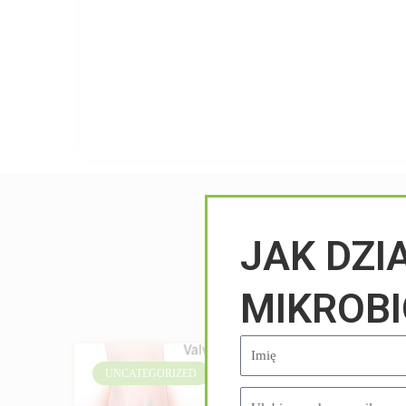
JAK DZI
MIKROB
UNCATEGORIZED