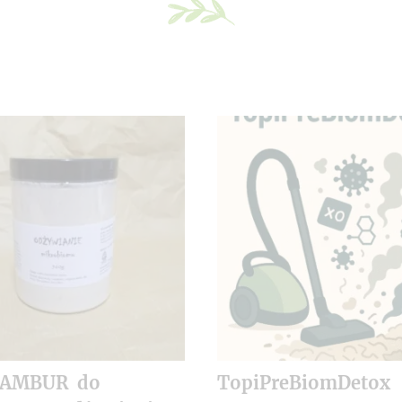
NAMBUR do
TopiPreBiomDetox