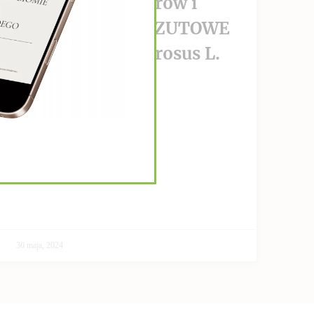
wzrost nowotworów i
PRZECIWPRZERZUTOWE
Helianthus Tuberosus L.
CZYTAJ DALEJ >>
30 maja, 2024