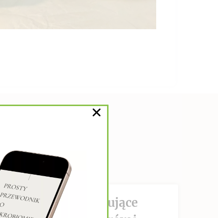
DZIAŁANIE hamujące