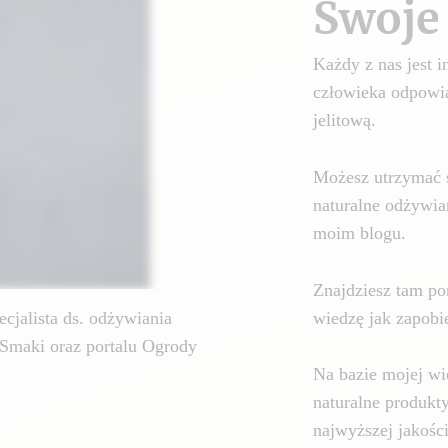
Swoje 
Każdy z nas jest
człowieka odpowia
jelitową.
Możesz utrzymać 
naturalne odżywia
moim blogu.
Znajdziesz tam por
wiedzę jak zapobie
cjalista ds. odżywiania
Smaki oraz portalu Ogrody
Na bazie mojej wi
naturalne produkt
najwyższej jakośc