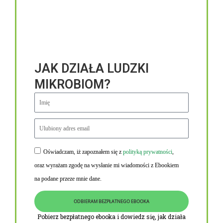
JAK DZIAŁA LUDZKI
MIKROBIOM?
Oświadczam, iż zapoznałem się z
polityką prywatności
,
Niezbędne linki
oraz wyrażam zgodę na wysłanie mi wiadomości z Ebookiem
Obowiązek informacyjny RODO
na podane przeze mnie dane.
Polityka Prywatności i Cookies
ODBIERAM BEZPŁATNEGO EBOOKA
O nas
Pobierz bezpłatnego ebooka i dowiedz się, jak działa
Kontakt