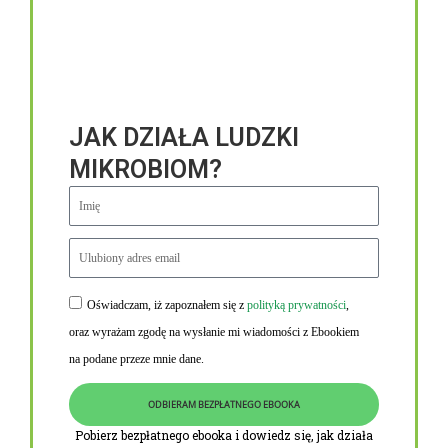
JAK DZIAŁA LUDZKI
MIKROBIOM?
Oświadczam, iż zapoznałem się z
polityką prywatności
,
Niezbędne linki
oraz wyrażam zgodę na wysłanie mi wiadomości z Ebookiem
Obowiązek informacyjny RODO
na podane przeze mnie dane.
Polityka Prywatności i Cookies
ODBIERAM BEZPŁATNEGO EBOOKA
O nas
Pobierz bezpłatnego ebooka i dowiedz się, jak działa
Kontakt