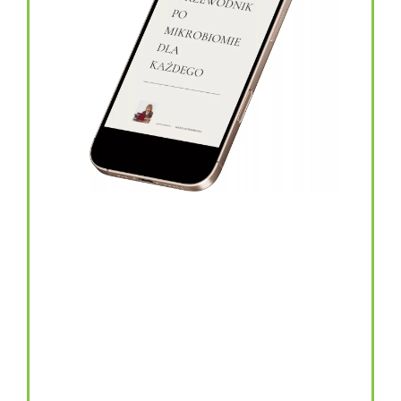
topinambur w kapsułkach
146.00
zł
TOPINAMBUR do codziennego