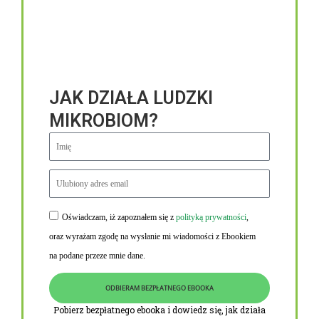
JAK DZIAŁA LUDZKI
MIKROBIOM?
Oświadczam, iż zapoznałem się z
polityką prywatności
,
Niezbędne linki
oraz wyrażam zgodę na wysłanie mi wiadomości z Ebookiem
Obowiązek informacyjny RODO
na podane przeze mnie dane.
Polityka Prywatności i Cookies
ODBIERAM BEZPŁATNEGO EBOOKA
O nas
Pobierz bezpłatnego ebooka i dowiedz się, jak działa
Kontakt