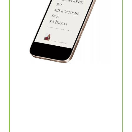
topinambur w kapsułkach
146.00
zł
TOPINAMBUR do codziennego