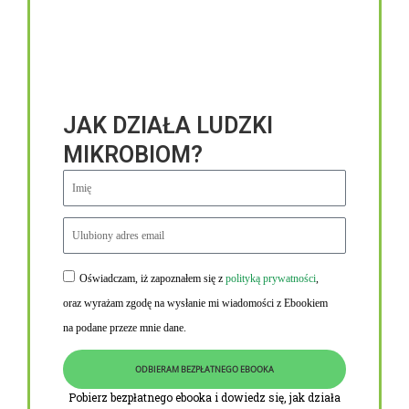
JAK DZIAŁA LUDZKI
MIKROBIOM?
Oświadczam, iż zapoznałem się z
polityką prywatności
,
Niezbędne linki
oraz wyrażam zgodę na wysłanie mi wiadomości z Ebookiem
Obowiązek informacyjny RODO
na podane przeze mnie dane.
Polityka Prywatności i Cookies
ODBIERAM BEZPŁATNEGO EBOOKA
O nas
Pobierz bezpłatnego ebooka i dowiedz się, jak działa
Kontakt