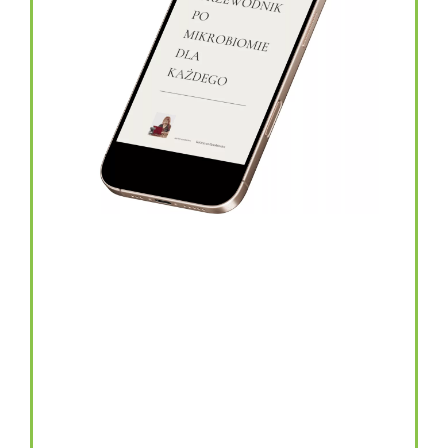
topinambur w kapsułkach
146.00
zł
TOPINAMBUR do codziennego