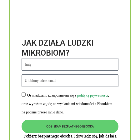
JAK DZIAŁA LUDZKI
MIKROBIOM?
Oświadczam, iż zapoznałem się z
polityką prywatności
,
Niezbędne linki
oraz wyrażam zgodę na wysłanie mi wiadomości z Ebookiem
Obowiązek informacyjny RODO
na podane przeze mnie dane.
Polityka Prywatności i Cookies
ODBIERAM BEZPŁATNEGO EBOOKA
O nas
Pobierz bezpłatnego ebooka i dowiedz się, jak działa
Kontakt