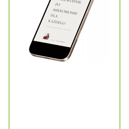
topinambur w kapsułkach
146.00
zł
TOPINAMBUR do codziennego