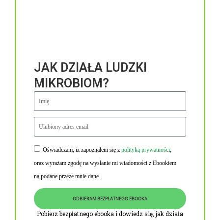
JAK DZIAŁA LUDZKI
MIKROBIOM?
Oświadczam, iż zapoznałem się z
polityką prywatności
,
Niezbędne linki
oraz wyrażam zgodę na wysłanie mi wiadomości z Ebookiem
Obowiązek informacyjny RODO
na podane przeze mnie dane.
Polityka Prywatności i Cookies
ODBIERAM BEZPŁATNEGO EBOOKA
O nas
Pobierz bezpłatnego ebooka i dowiedz się, jak działa
Kontakt