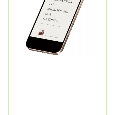
topinambur w kapsułkach
146.00
zł
TOPINAMBUR do codziennego