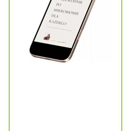
topinambur w kapsułkach
146.00
zł
TOPINAMBUR do codziennego