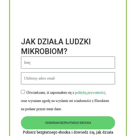
JAK DZIAŁA LUDZKI
MIKROBIOM?
Oświadczam, iż zapoznałem się z
polityką prywatności
,
Niezbędne linki
oraz wyrażam zgodę na wysłanie mi wiadomości z Ebookiem
Obowiązek informacyjny RODO
na podane przeze mnie dane.
Polityka Prywatności i Cookies
ODBIERAM BEZPŁATNEGO EBOOKA
O nas
Pobierz bezpłatnego ebooka i dowiedz się, jak działa
Kontakt