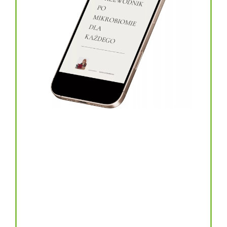
topinambur w kapsułkach
146.00
zł
TOPINAMBUR do codziennego