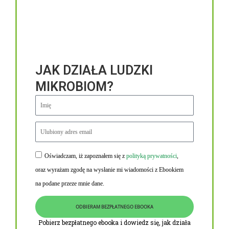
JAK DZIAŁA LUDZKI
MIKROBIOM?
Oświadczam, iż zapoznałem się z
polityką prywatności
,
Niezbędne linki
oraz wyrażam zgodę na wysłanie mi wiadomości z Ebookiem
Obowiązek informacyjny RODO
na podane przeze mnie dane.
Polityka Prywatności i Cookies
ODBIERAM BEZPŁATNEGO EBOOKA
O nas
Pobierz bezpłatnego ebooka i dowiedz się, jak działa
Kontakt