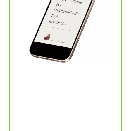
topinambur w kapsułkach
146.00
zł
TOPINAMBUR do codziennego