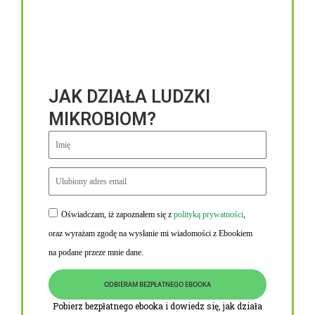
JAK DZIAŁA LUDZKI
MIKROBIOM?
Oświadczam, iż zapoznałem się z
polityką prywatności
,
Niezbędne linki
oraz wyrażam zgodę na wysłanie mi wiadomości z Ebookiem
Obowiązek informacyjny RODO
na podane przeze mnie dane.
Polityka Prywatności i Cookies
ODBIERAM BEZPŁATNEGO EBOOKA
O nas
Pobierz bezpłatnego ebooka i dowiedz się, jak działa
Kontakt