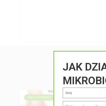
JAK DZI
MIKROB
UNCATEGORIZED