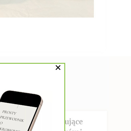
DZIAŁANIE hamujące