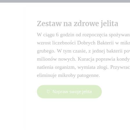
Zestaw na zdrowe jelita
W ciągu 6 godzin od rozpoczęcia spożywani
wzrost liczebności Dobrych Bakterii w mik
grubego. W tym czasie, z jednej bakterii p
milionów nowych. Kuracja poprawia kondycj
natlenia organizm, wymiata złogi. Przywra
eliminuje mikroby patogenne.
Napraw swoje jelita