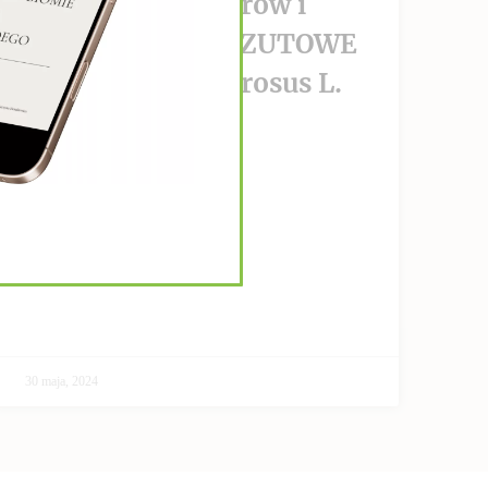
wzrost nowotworów i
PRZECIWPRZERZUTOWE
Helianthus Tuberosus L.
CZYTAJ DALEJ >>
30 maja, 2024