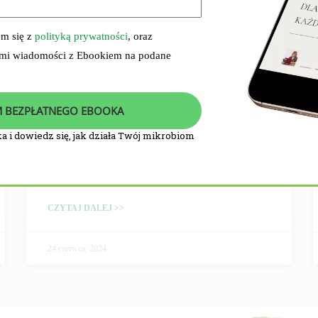
em się z
polityką prywatności
, oraz
 mi wiadomości z Ebookiem na podane
 BEZPŁATNEGO EBOOKA
a i dowiedz się, jak działa Twój mikrobiom
PRZEBIEG I WYNIKI
BADANIA KLINICZNEGO
CZYTAJ DALEJ >>
24 czerwca, 2024