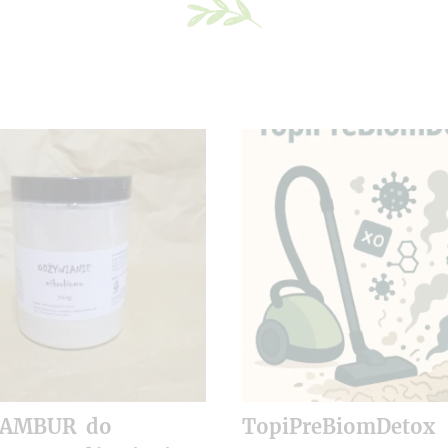
NAMBUR do
TopiPreBiomDetox