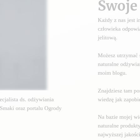
Swoje 
Każdy z nas jest
człowieka odpowia
jelitową.
Możesz utrzymać 
naturalne odżywia
moim blogu.
Znajdziesz tam por
wiedzę jak zapobie
cjalista ds. odżywiania
Smaki oraz portalu Ogrody
Na bazie mojej wi
naturalne produkt
najwyższej jakośc