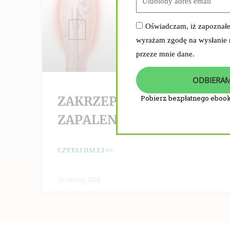
Oświadczam, iż zapoznał
wyrażam zgodę na wysłanie
przeze mnie dane.
ODBIERAM
ZAKRZEPICA /
Pobierz bezpłatnego ebook
ZAPALENIE ŻYŁ
CZYTAJ DALEJ >>
26 czerwca, 2024