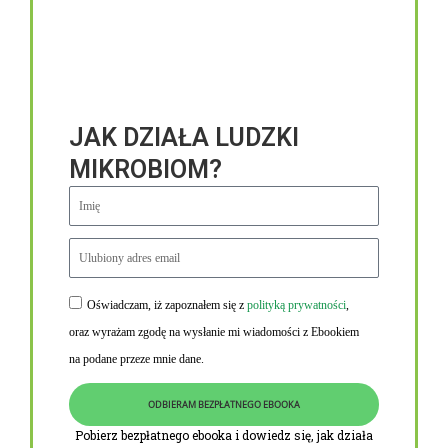
JAK DZIAŁA LUDZKI
MIKROBIOM?
Oświadczam, iż zapoznałem się z
polityką prywatności
,
Niezbędne linki
oraz wyrażam zgodę na wysłanie mi wiadomości z Ebookiem
Obowiązek informacyjny RODO
na podane przeze mnie dane.
Polityka Prywatności i Cookies
ODBIERAM BEZPŁATNEGO EBOOKA
O nas
Pobierz bezpłatnego ebooka i dowiedz się, jak działa
Kontakt