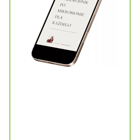
topinambur w kapsułkach
146.00
zł
TOPINAMBUR do codziennego