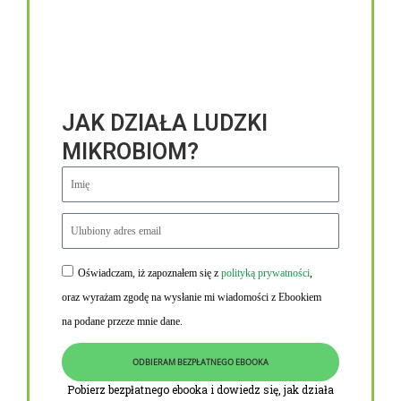
JAK DZIAŁA LUDZKI
MIKROBIOM?
Oświadczam, iż zapoznałem się z
polityką prywatności
,
Niezbędne linki
oraz wyrażam zgodę na wysłanie mi wiadomości z Ebookiem
Obowiązek informacyjny RODO
na podane przeze mnie dane.
Polityka Prywatności i Cookies
ODBIERAM BEZPŁATNEGO EBOOKA
O nas
Pobierz bezpłatnego ebooka i dowiedz się, jak działa
Kontakt