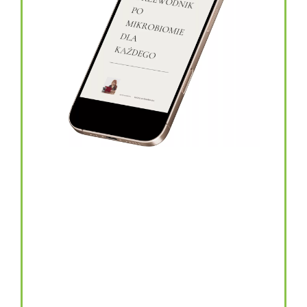
topinambur w kapsułkach
146.00
zł
TOPINAMBUR do codziennego