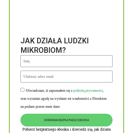
JAK DZIAŁA LUDZKI
MIKROBIOM?
Oświadczam, iż zapoznałem się z
polityką prywatności
,
Niezbędne linki
oraz wyrażam zgodę na wysłanie mi wiadomości z Ebookiem
Obowiązek informacyjny RODO
na podane przeze mnie dane.
Polityka Prywatności i Cookies
ODBIERAM BEZPŁATNEGO EBOOKA
O nas
Pobierz bezpłatnego ebooka i dowiedz się, jak działa
Kontakt