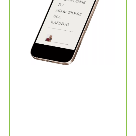
topinambur w kapsułkach
146.00
zł
TOPINAMBUR do codziennego