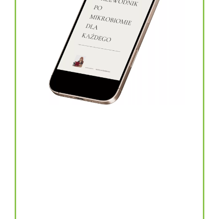
topinambur w kapsułkach
146.00
zł
TOPINAMBUR do codziennego