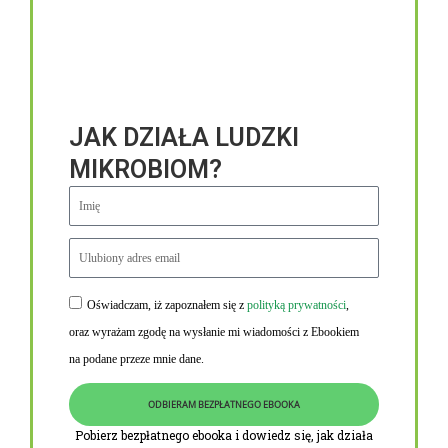
JAK DZIAŁA LUDZKI
MIKROBIOM?
Oświadczam, iż zapoznałem się z
polityką prywatności
,
Niezbędne linki
oraz wyrażam zgodę na wysłanie mi wiadomości z Ebookiem
Obowiązek informacyjny RODO
na podane przeze mnie dane.
Polityka Prywatności i Cookies
ODBIERAM BEZPŁATNEGO EBOOKA
O nas
Pobierz bezpłatnego ebooka i dowiedz się, jak działa
Kontakt