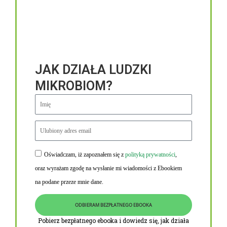
JAK DZIAŁA LUDZKI
MIKROBIOM?
Oświadczam, iż zapoznałem się z
polityką prywatności
,
Niezbędne linki
oraz wyrażam zgodę na wysłanie mi wiadomości z Ebookiem
Obowiązek informacyjny RODO
na podane przeze mnie dane.
Polityka Prywatności i Cookies
ODBIERAM BEZPŁATNEGO EBOOKA
O nas
Pobierz bezpłatnego ebooka i dowiedz się, jak działa
Kontakt