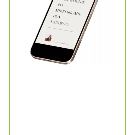
topinambur w kapsułkach
146.00
zł
TOPINAMBUR do codziennego