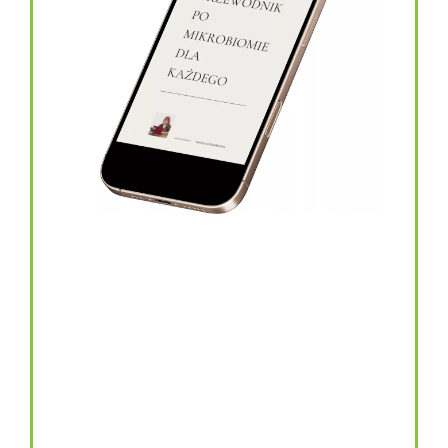
topinambur w kapsułkach
146.00
zł
TOPINAMBUR do codziennego