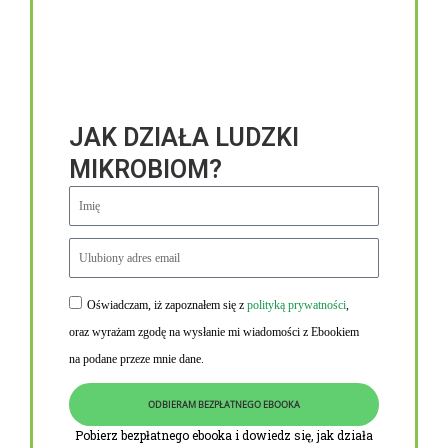
JAK DZIAŁA LUDZKI
MIKROBIOM?
Oświadczam, iż zapoznałem się z
polityką prywatności
,
Niezbędne linki
oraz wyrażam zgodę na wysłanie mi wiadomości z Ebookiem
Obowiązek informacyjny RODO
na podane przeze mnie dane.
Polityka Prywatności i Cookies
ODBIERAM BEZPŁATNEGO EBOOKA
O nas
Pobierz bezpłatnego ebooka i dowiedz się, jak działa
Kontakt