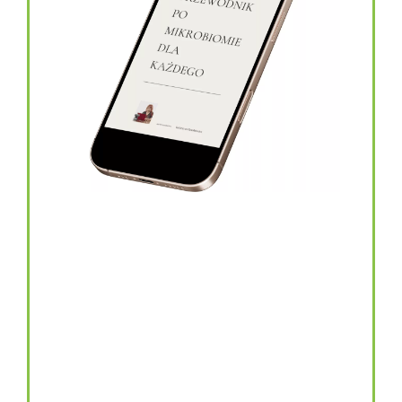
topinambur w kapsułkach
146.00
zł
TOPINAMBUR do codziennego