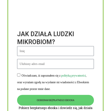
JAK DZIAŁA LUDZKI
MIKROBIOM?
Oświadczam, iż zapoznałem się z
polityką prywatności
,
Niezbędne linki
oraz wyrażam zgodę na wysłanie mi wiadomości z Ebookiem
Obowiązek informacyjny RODO
na podane przeze mnie dane.
Polityka Prywatności i Cookies
ODBIERAM BEZPŁATNEGO EBOOKA
O nas
Pobierz bezpłatnego ebooka i dowiedz się, jak działa
Kontakt