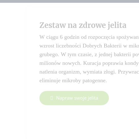
Zestaw na zdrowe jelita
W ciągu 6 godzin od rozpoczęcia spożywani
wzrost liczebności Dobrych Bakterii w mik
grubego. W tym czasie, z jednej bakterii p
milionów nowych. Kuracja poprawia kondycj
natlenia organizm, wymiata złogi. Przywra
eliminuje mikroby patogenne.
Napraw swoje jelita