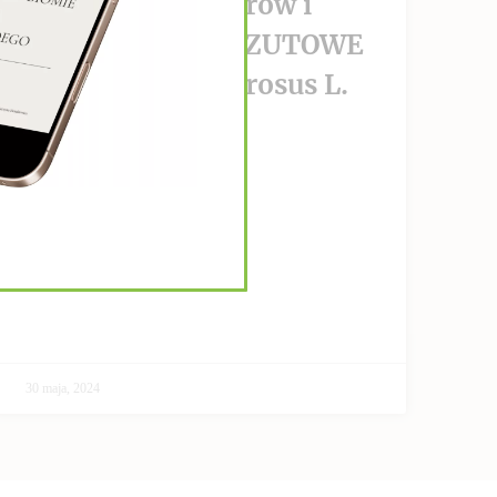
wzrost nowotworów i
PRZECIWPRZERZUTOWE
Helianthus Tuberosus L.
CZYTAJ DALEJ >>
30 maja, 2024