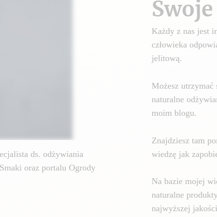
Swoje 
Każdy z nas jest
człowieka odpowia
jelitową.
Możesz utrzymać 
naturalne odżywia
moim blogu.
Znajdziesz tam por
wiedzę jak zapobie
cjalista ds. odżywiania
Smaki oraz portalu Ogrody
Na bazie mojej wi
naturalne produkt
najwyższej jakośc