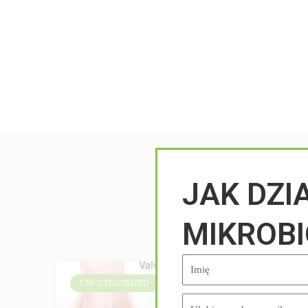
JAK DZI
MIKROB
UNCATEGORIZED