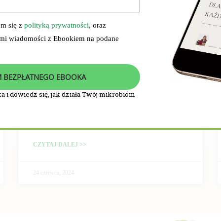
em się z
polityką prywatności
, oraz
 mi wiadomości z Ebookiem na podane
 BEZPŁATNEGO EBOOKA
a i dowiedz się, jak działa Twój mikrobiom
PRZEBIEG I WYNIKI
BADANIA KLINICZNEGO
CZYTAJ DALEJ >>
24 czerwca, 2024