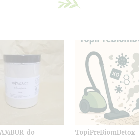
NAMBUR do
TopiPreBiomDetox