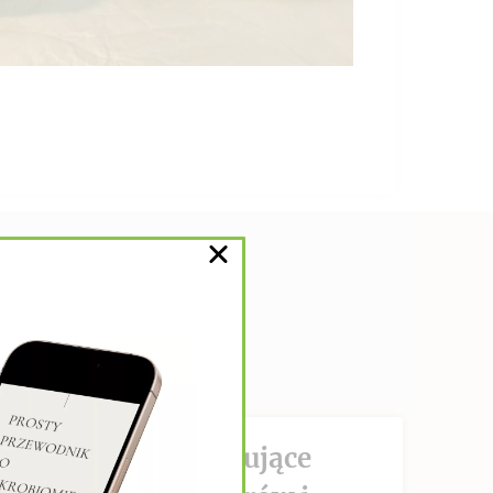
DZIAŁANIE hamujące