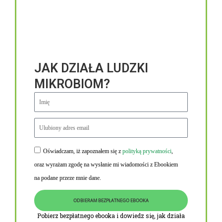
JAK DZIAŁA LUDZKI
MIKROBIOM?
Oświadczam, iż zapoznałem się z
polityką prywatności
,
Niezbędne linki
oraz wyrażam zgodę na wysłanie mi wiadomości z Ebookiem
Obowiązek informacyjny RODO
na podane przeze mnie dane.
Polityka Prywatności i Cookies
ODBIERAM BEZPŁATNEGO EBOOKA
O nas
Pobierz bezpłatnego ebooka i dowiedz się, jak działa
Kontakt