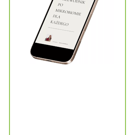
topinambur w kapsułkach
146.00
zł
TOPINAMBUR do codziennego