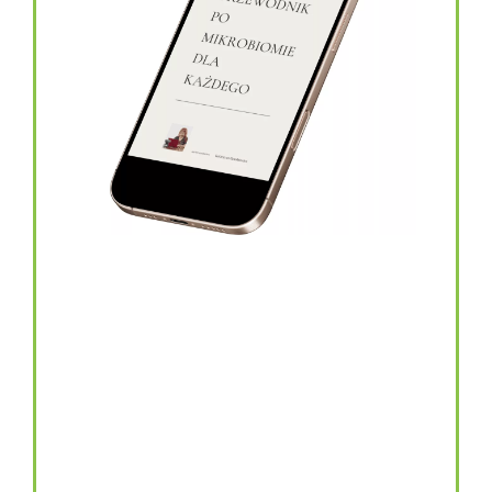
topinambur w kapsułkach
146.00
zł
TOPINAMBUR do codziennego