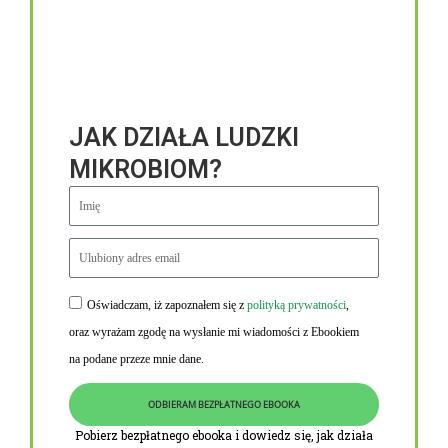
JAK DZIAŁA LUDZKI
MIKROBIOM?
Oświadczam, iż zapoznałem się z
polityką prywatności
,
Niezbędne linki
oraz wyrażam zgodę na wysłanie mi wiadomości z Ebookiem
Obowiązek informacyjny RODO
na podane przeze mnie dane.
Polityka Prywatności i Cookies
ODBIERAM BEZPŁATNEGO EBOOKA
O nas
Pobierz bezpłatnego ebooka i dowiedz się, jak działa
Kontakt