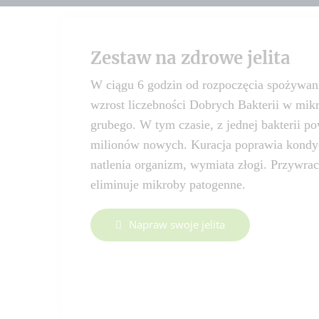
Zestaw na zdrowe jelita
W ciągu 6 godzin od rozpoczęcia spożywani
wzrost liczebności Dobrych Bakterii w mik
grubego. W tym czasie, z jednej bakterii p
milionów nowych. Kuracja poprawia kondycj
natlenia organizm, wymiata złogi. Przywra
eliminuje mikroby patogenne.
Napraw swoje jelita