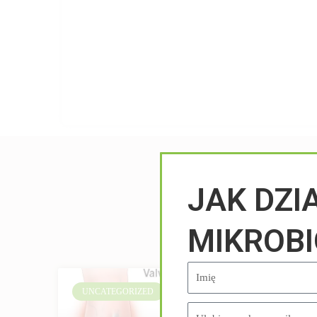
JAK DZI
MIKROB
UNCATEGORIZED