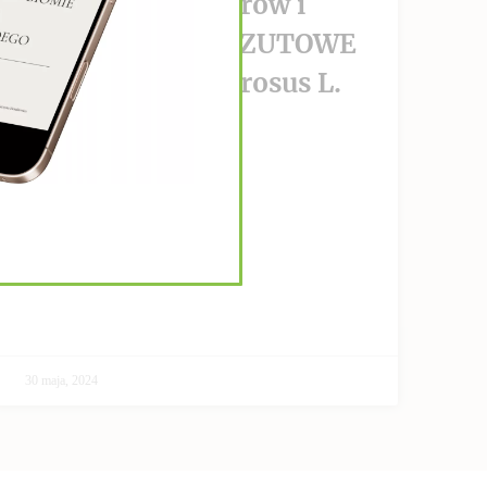
wzrost nowotworów i
PRZECIWPRZERZUTOWE
Helianthus Tuberosus L.
CZYTAJ DALEJ >>
30 maja, 2024