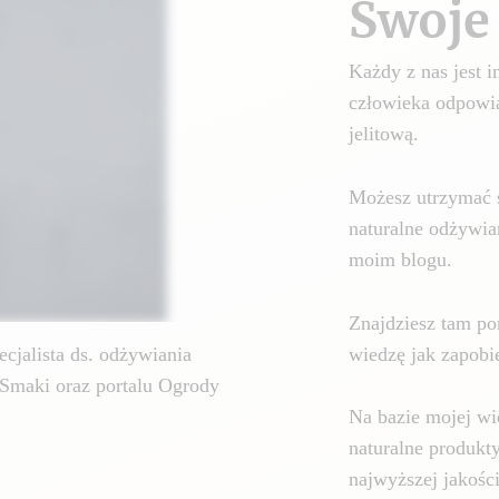
Swoje 
Każdy z nas jest
człowieka odpowia
jelitową.
Możesz utrzymać 
naturalne odżywia
moim blogu.
Znajdziesz tam por
wiedzę jak zapobie
cjalista ds. odżywiania
Smaki oraz portalu Ogrody
Na bazie mojej wi
naturalne produkt
najwyższej jakośc