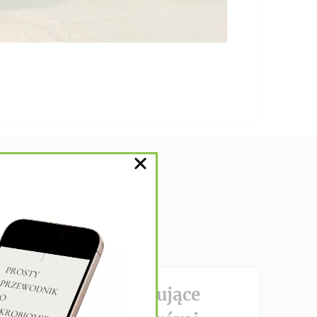
DZIAŁANIE hamujące