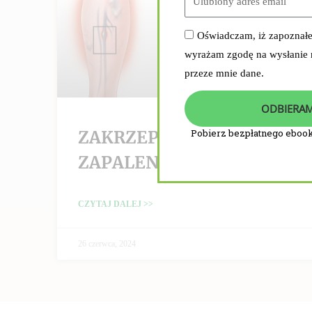
Oświadczam, iż zapoznał
wyrażam zgodę na wysłanie
przeze mnie dane.
ODBIERAM
ZAKRZEPICA /
Pobierz bezpłatnego ebook
ZAPALENIE ŻYŁ
CZYTAJ DALEJ >>
26 czerwca, 2024