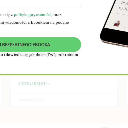
em się z
polityką prywatności
, oraz
 mi wiadomości z Ebookiem na podane
 BEZPŁATNEGO EBOOKA
a i dowiedz się, jak działa Twój mikrobiom
PRZEBIEG I WYNIKI
BADANIA KLINICZNEGO
CZYTAJ DALEJ >>
24 czerwca, 2024