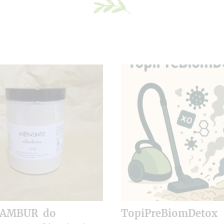
NAMBUR do
TopiPreBiomDetox