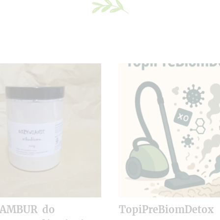
NAMBUR do
TopiPreBiomDetox