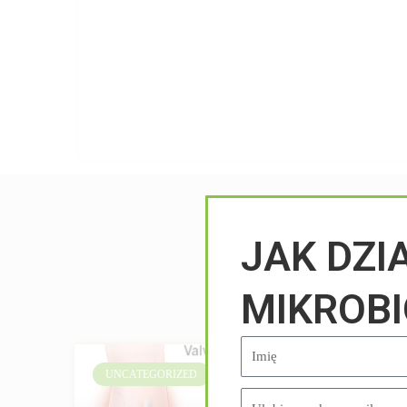
JAK DZI
MIKROB
UNCATEGORIZED