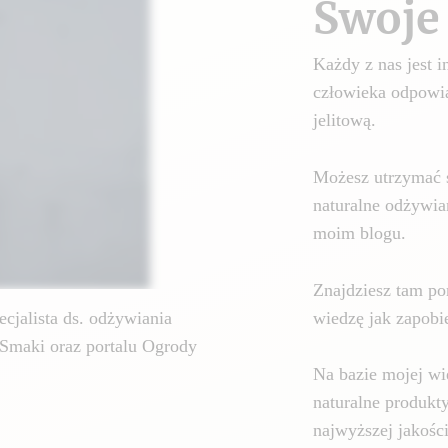
Swoje 
Każdy z nas jest
człowieka odpowia
jelitową.
Możesz utrzymać 
naturalne odżywia
moim blogu.
Znajdziesz tam por
wiedzę jak zapobie
cjalista ds. odżywiania
Smaki oraz portalu Ogrody
Na bazie mojej wi
naturalne produkt
najwyższej jakośc