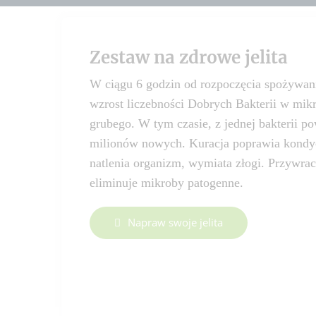
Zestaw na zdrowe jelita
W ciągu 6 godzin od rozpoczęcia spożywani
wzrost liczebności Dobrych Bakterii w mik
grubego. W tym czasie, z jednej bakterii p
milionów nowych. Kuracja poprawia kondycj
natlenia organizm, wymiata złogi. Przywra
eliminuje mikroby patogenne.
Napraw swoje jelita