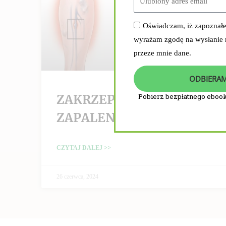
Oświadczam, iż zapoznał
wyrażam zgodę na wysłanie
przeze mnie dane.
ODBIERAM
ZAKRZEPICA /
Pobierz bezpłatnego ebook
ZAPALENIE ŻYŁ
CZYTAJ DALEJ >>
26 czerwca, 2024