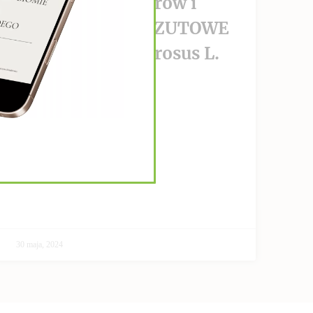
wzrost nowotworów i
PRZECIWPRZERZUTOWE
Helianthus Tuberosus L.
CZYTAJ DALEJ >>
30 maja, 2024