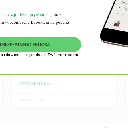
em się z
polityką prywatności
, oraz
 mi wiadomości z Ebookiem na podane
 BEZPŁATNEGO EBOOKA
a i dowiedz się, jak działa Twój mikrobiom
PRZEBIEG I WYNIKI
BADANIA KLINICZNEGO
CZYTAJ DALEJ >>
24 czerwca, 2024