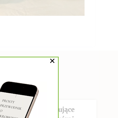
DZIAŁANIE hamujące