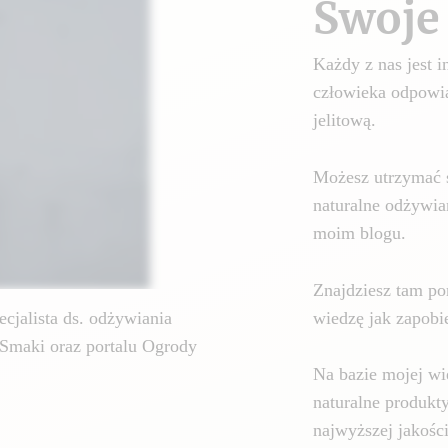
Swoje 
Każdy z nas jest
człowieka odpowia
jelitową.
Możesz utrzymać 
naturalne odżywia
moim blogu.
Znajdziesz tam por
wiedzę jak zapobie
cjalista ds. odżywiania
Smaki oraz portalu Ogrody
Na bazie mojej wi
naturalne produkt
najwyższej jakośc