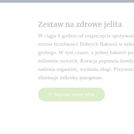
Zestaw na zdrowe jelita
W ciągu 6 godzin od rozpoczęcia spożywani
wzrost liczebności Dobrych Bakterii w mik
grubego. W tym czasie, z jednej bakterii p
milionów nowych. Kuracja poprawia kondycj
natlenia organizm, wymiata złogi. Przywra
eliminuje mikroby patogenne.
Napraw swoje jelita