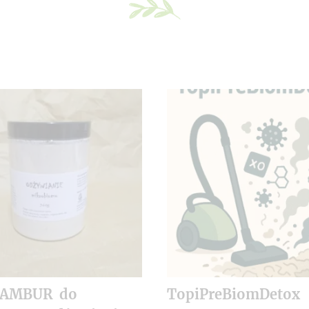
NAMBUR do
TopiPreBiomDetox