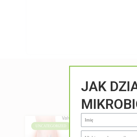
JAK DZI
MIKROB
UNCATEGORIZED