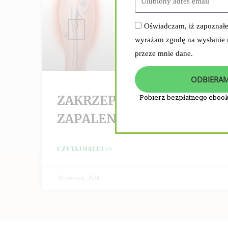
Oświadczam, iż zapoznał
wyrażam zgodę na wysłanie
przeze mnie dane.
ODBIERAM
ZAKRZEPICA /
Pobierz bezpłatnego ebook
ZAPALENIE ŻYŁ
CZYTAJ DALEJ >>
26 czerwca, 2024