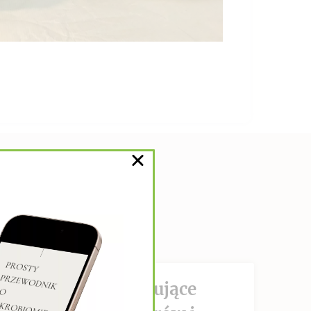
DZIAŁANIE hamujące