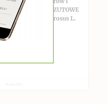
wzrost nowotworów i
PRZECIWPRZERZUTOWE
Helianthus Tuberosus L.
CZYTAJ DALEJ >>
30 maja, 2024