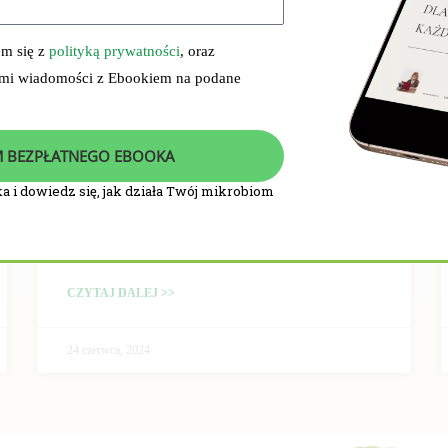
em się z
polityką prywatności
, oraz
 mi wiadomości z Ebookiem na podane
 BEZPŁATNEGO EBOOKA
a i dowiedz się, jak działa Twój mikrobiom
PRZEBIEG I WYNIKI
BADANIA KLINICZNEGO
CZYTAJ DALEJ >>
24 czerwca, 2024